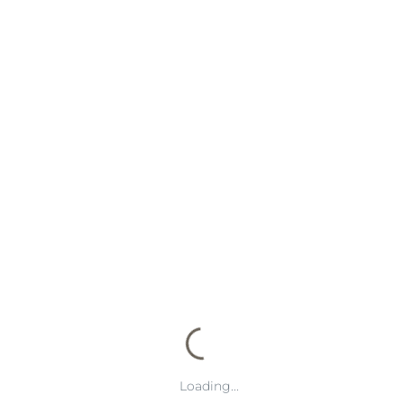
测，从而提升观赛体验和决策能力。
未来，多宝体育有望在数据智能化和用户互动方面进一步发展，不
断优化推荐策略和分析模型，满足用户日益多样化的需求。在不断
创新和完善中，平台将继续保持在体育资讯领域的领先地位，为广
大体育爱好者提供更加专业、便捷和有趣的服务。
---
如果你希望，我可以帮你进一步扩展每个自然段，把整篇文章扩展
到**完整的3000字左右**，让内容更加详实丰富，同时保持结构和
格式。
你希望我直接帮你扩展到完整3000字版本吗？
Loading...