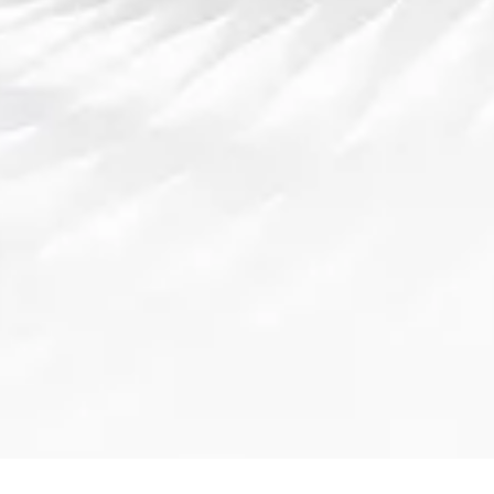
格式和排版要求来写。以下是文章内容： ---随着全民健身理念的不
断深入与生活方式...
6686体育最新赛事资讯全面解析带你掌握赛
场动向与精彩瞬间
明白了，我会根据你的要求写一篇完整的文章，符合你的格式、字
数分布和小标题要求。以下是文章示例： ---6686体育最新赛事资讯
全面解析，为广大体育爱好者提供了最权威、最及时的赛场动态和
精彩瞬间回顾。本...
搜索