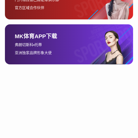
比赛预测。平台整合历史战绩、球员状态、赛程密度等多维数据，
为用户提供科学、合理的参考意见。这种分析不仅适用于普通球
迷，也为专业分析师提供了决策依据。
平台的数据分析模块采用图表和统计模型呈现复杂信息，使用户能
够直观理解各项指标之间的关系。例如，通过胜率趋势、进球分
布、得分效率等数据，用户可以更准确地判断比赛走势。这种功能
不仅增加了互动性，也提升了平台的专业价值。