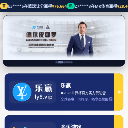
五大联赛
首页
五大联赛
牛牛体育带你全面解析全球热门赛事资讯与实时比分动态
牛牛体育带你全面解析全球热门赛事资
讯与实时比分动态
2026-05-21 14:22:06