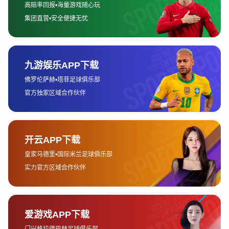
2、实时比分动态优势
牛牛体育的实时比分动态功能是其核心亮点之一。平台采用先进的
数据传输技术和高频刷新机制，确保比分更新几乎同步于比赛现
场。这对于关注即时比赛结果的用户而言，无疑是最直接的价值体
现。
不仅如此，牛牛体育在比分展示上进行了细致设计。用户不仅能看
到总比分，还能获取每节、每局或每盘的详细数据。这种多维度的
数据呈现，使用户能够对比赛进程有更全面的理解，同时便于进行
策略分析或投注参考。
实时比分不仅限于数字展示，平台还结合图表、热图和关键事件标
记等形式，让比赛的动态变化直观可视化。这种视觉化呈现方式能
够显著提升用户体验，让比赛的每一个关键瞬间都不会被错过。
3、数据分析与预测功能
牛牛体育不仅提供资讯和比分，还通过数据分析功能帮助用户进行