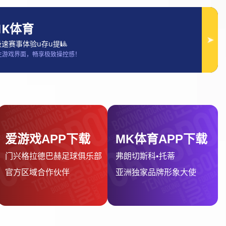
足球落叶球大师是谁揭秘足坛弧线射
门艺术传奇人物背后故事与风采
2026-07-23 17:59:10
足球历史出场次数纪录揭秘足坛传奇
球员漫长职业生涯辉煌篇章
2026-07-22 19:08:49
萨拉赫与利物浦续约谈判迎来新进展
未来去留悬念仍待揭晓引发关注
2026-07-21 18:00:01
皇马最新伤病潮持续蔓延多名主力缺
阵西甲争冠迎严峻考验未来走势
2026-07-20 17:59:01
桑巴军团再燃绿茵激情巴西足球艺术