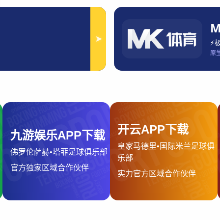
心。火博体育深刻洞察用户需求，持续投入人工智能、大数据分析和
持高速和稳定。
用户推荐个性化赛事信息、互动内容和娱乐活动，极大提升了平台的
测，帮助用户做出更加科学的决策。
进的前端技术和服务器架构，实现了无缝衔接的观看体验。无论是高
数字娱乐体验。
粘性
细致的界面设计和交互优化，让用户在平台上的操作更加直观和便
够快速找到感兴趣的内容。
实时评论、虚拟打赏和社交分享功能，让用户不仅是观看者，更是参
。
据分析发现用户行为模式，优化操作流程和功能布局。这种以用户为
。