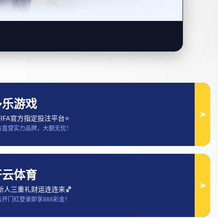
导航
认识九游体育
五大联赛
体育中心
服务类型
互动九游游戏大厅
最新资讯
高卢雄鸡再展王者风采法国足球豪门
冲击荣耀巅峰之路续写传奇篇章
2026-07-24 17:59:19