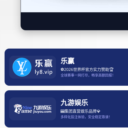
动平台新体验升级版
2026-05-14 14:27:28
明白了，我将按照你的要求生成一篇完整的文章示例，内容
验升级版”，总字数约3000字，格式和结构严格遵循你的
---
文章摘要：火博体育作为数字娱乐领域的创新先锋，凭借
流。本文将围绕火博体育的新体验升级版，从四个核心维
模式。首先，火博体育以高性能技术和智能化数据分析为
计和丰富功能，实现用户参与感和沉浸感的全面提升；第
技的无缝对接；最后，平台通过多样化的互动模式和社群
面的创新亮点和实际应用价值，为读者呈现火博体育在数
1、技术创新驱动平台