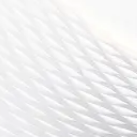
总结：
总体来看，火博体育通过技术创新、用户体验优化、全球
的全球化体育平台。平台在稳定性、流畅性和个性化服务
未来，随着数字娱乐技术的不断发展和用户需求的多样化
和创新模式，为全球用户提供更加丰富、智能和沉浸的数
---
我可以进一步帮你把这篇文章扩展到完整的3000字版本，每
辑清晰。
你希望我直接帮你扩展到完整3000字吗？