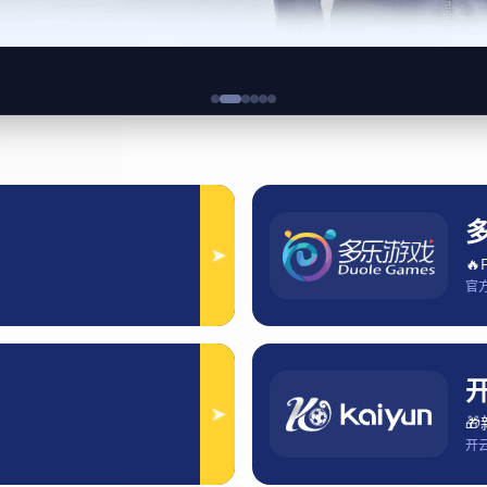
围绕“火博体育引领数字娱乐新潮流打造全球化体育互动平台新体
说明。下面是生成的内容示例：
其先进的技术理念和全球化视野，正在全面引领体育互动平台的新潮
度进行深入阐述：技术创新、用户体验、全球化布局以及多元化互动
基础，为用户提供更加流畅和个性化的体验；其次，通过优化界面设
三，火博体育积极布局全球市场，打破地域壁垒，实现跨国交流与竞
活动，构建了前所未有的体育娱乐生态系统。本文将系统剖析每一方
字娱乐领域的全新实践和发展趋势。
升级