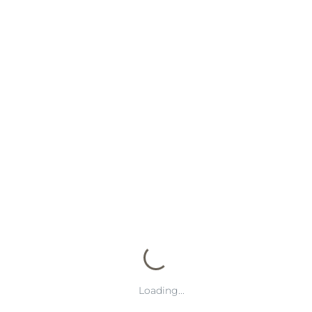
供更流畅的操作体验。界面设计简洁直观，赛事分类清晰，用户可以快
注和资金管理。用户在手机上即可完成全流程操作，无需依赖电脑，
问题，并提供投注建议和风险提示。安全保障方面，平台采用先进加
终获取最新动态。平台定期发布赛事公告、新玩法上线和优惠活动信
Loading...
化内容和推荐策略，使玩家在庞杂信息中快速找到有价值的内容。